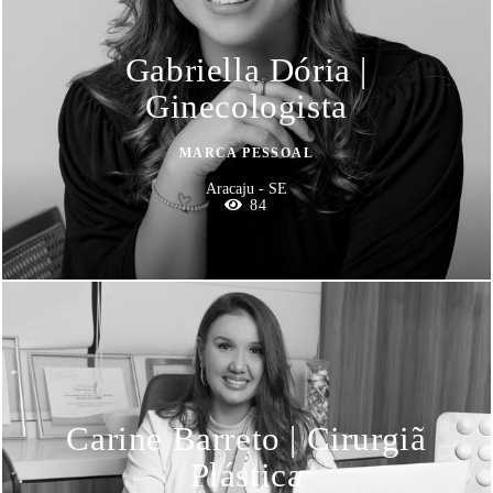
Gabriella Dória |
Ginecologista
MARCA PESSOAL
Aracaju - SE
84
Carine Barreto | Cirurgiã
Plástica