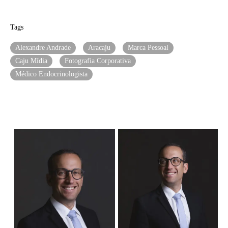
Tags
Alexandre Andrade
Aracaju
Marca Pessoal
Caju Mídia
Fotografia Corporativa
Médico Endocrinologista