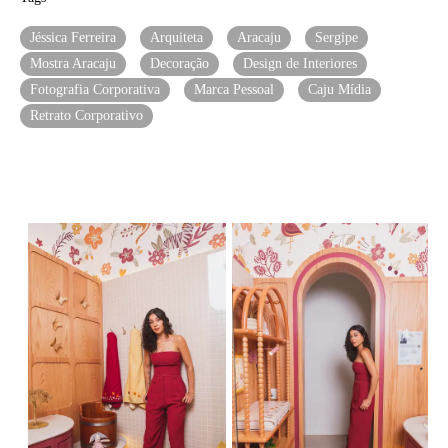
Jéssica Ferreira
Arquiteta
Aracaju
Sergipe
Mostra Aracaju
Decoração
Design de Interiores
Fotografia Corporativa
Marca Pessoal
Caju Mídia
Retrato Corporativo