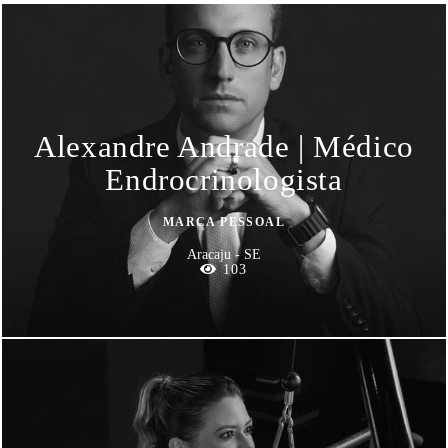
Alexandre Andrade | Médico
Endrocrinologista
MARCA PESSOAL
Aracaju - SE
103