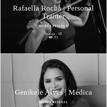
Rafaella Rocha | Personal
Trainer
MARCA PESSOAL
Aracaju - SE
93
Genikele Alves | Médica
MARCA PESSOAL