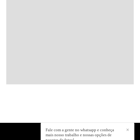
Fale com a gente no whatsapp e conheça
✕
mais nosso trabalho e nossas opções de
CAJU MIDIA
/
CONTATO
pacotes de fotos!