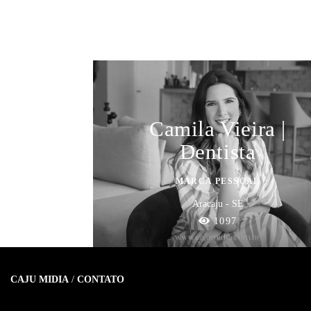
Camila Vieira |
Dentista
MARCA PESSOAL
Aracaju - SE
1097
CAJU MIDIA
/
CONTATO