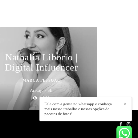
Nathalia Liborio |
Digital Influencer
MARCA PESSOAL
Aracaju - SE
1061
Fale com a gente no whatsapp e conheça
✕
mais nosso trabalho e nossas opções de
pacotes de fotos!