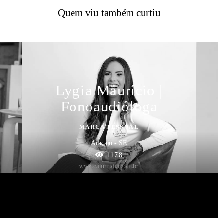
Quem viu também curtiu
Lygia Maurício |
Fonoaudióloga
MARCA PESSOAL
Aracaju - SE
1178