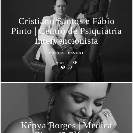
Cristiano Santos e Fábio
Pinto | Centro de Psiquiatria
Intervencionista
MARCA PESSOAL
Aracaju - SE
50
Kênya Borges | Médica