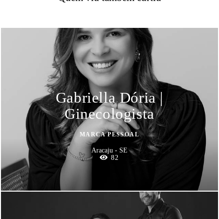
Gabriella Dória |
Ginecologista
MARCA PESSOAL
Aracaju - SE
82