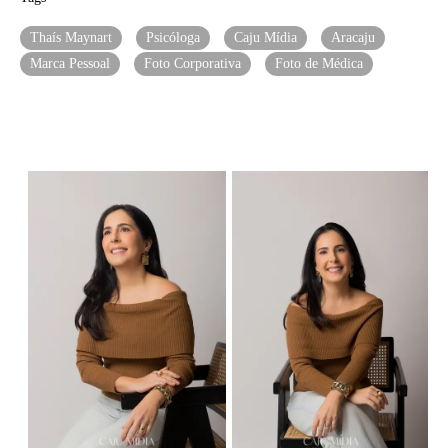
Thaís Maynart
Psicóloga
Caju Mídia
Aracaju
Marca Pessoal
Foto Corporativa
Foto de Médica