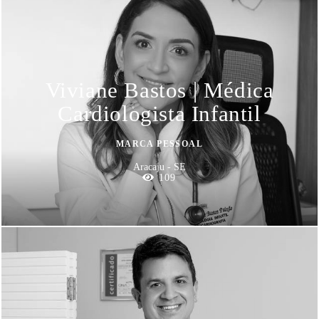
Viviane Bastos | Médica
Cardiologista Infantil
MARCA PESSOAL
Aracaju - SE
109