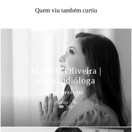
Quem viu também curtiu
Marcela Oliveira |
Fonoaudióloga
MARCA PESSOAL
Aracaju - SE
742