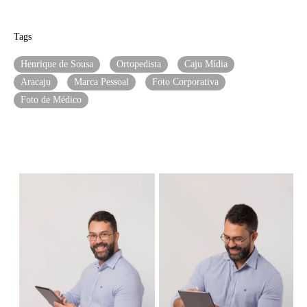
Tags
Henrique de Sousa
Ortopedista
Caju Mídia
Aracaju
Marca Pessoal
Foto Corporativa
Foto de Médico