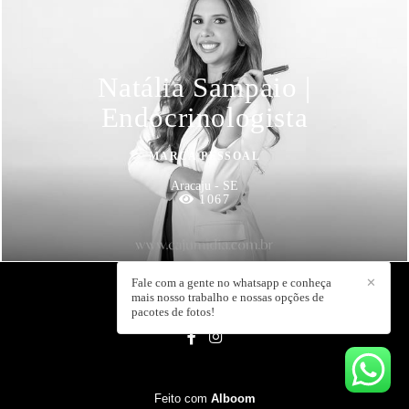
Natália Sampaio |
Endocrinologista
MARCA PESSOAL
Aracaju - SE
1067
Fale com a gente no whatsapp e conheça
✕
mais nosso trabalho e nossas opções de
CAJU MIDIA
/
CONTATO
pacotes de fotos!
Feito com
Alboom