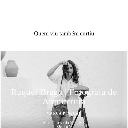
Quem viu também curtiu
Raquel Braga | Fotógrafa de
Arquitetura
MARCA PESSOAL
Mato Grosso do Sul - MS
105