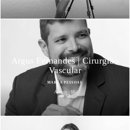
Argus Fernandes | Cirurgião
Vascular
MARCA PESSOAL
Aracaju - SE
58