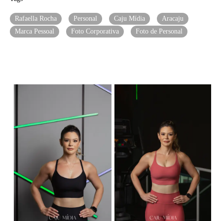
Rafaella Rocha
Personal
Caju Mídia
Aracaju
Marca Pessoal
Foto Corporativa
Foto de Personal