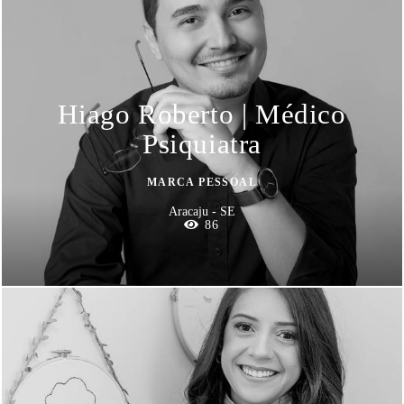
Hiago Roberto | Médico
Psiquiatra
MARCA PESSOAL
Aracaju - SE
86