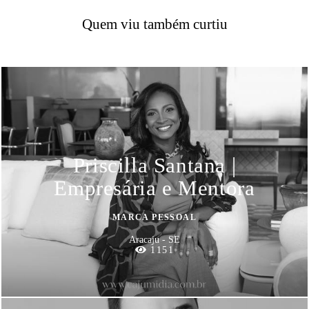
Quem viu também curtiu
Priscilla Santana |
Empresária e Mentora
MARCA PESSOAL
Aracaju - SE
1151