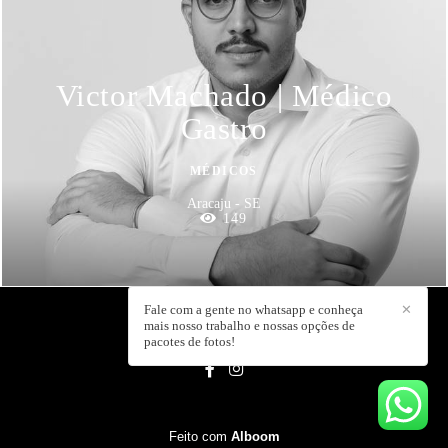
Victor Machado | Médico
Gastro
MÉDICOS
Aracaju - SE
149
Fale com a gente no whatsapp e conheça
✕
mais nosso trabalho e nossas opções de
CAJU MIDIA
/
CONTATO
pacotes de fotos!
Feito com
Alboom