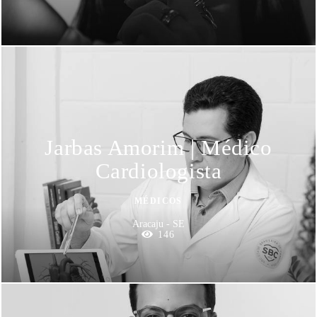
Jarbas Amorim | Médico
Cardiologista
MÉDICOS
Aracaju - SE
146