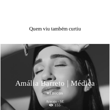
Quem viu também curtiu
Amália Barreto | Médica
MÉDICOS
Aracaju - SE
155