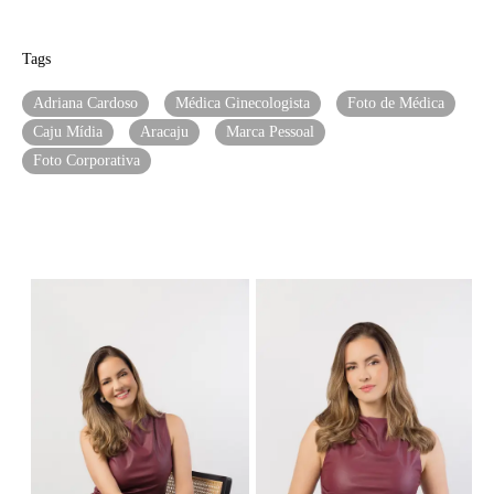
Tags
Adriana Cardoso
Médica Ginecologista
Foto de Médica
Caju Mídia
Aracaju
Marca Pessoal
Foto Corporativa