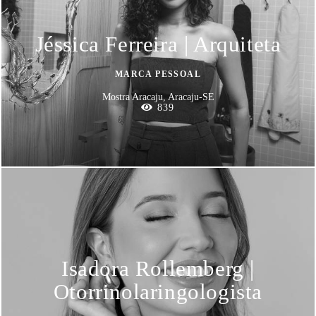
Jéssica Ferreira | Arquiteta
MARCA PESSOAL
Mostra Aracaju, Aracaju-SE
839
Isadora Rollemberg |
Otorrinolaringologista