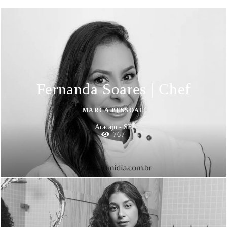
Fernanda Soares | Chef
MARCA PESSOAL
Aracaju - SE
767