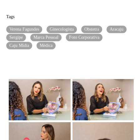
Tags
Verena Fagundes
Ginecologista
Obstetra
Aracaju
Sergipe
Marca Pessoal
Foto Corporativa
Caju Mídia
Médica