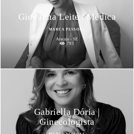
Giovanna Leite | Médica
MARCA PESSOAL
Aracaju - SE
793
Gabriella Dória |
Ginecologista